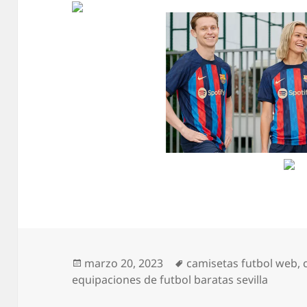
Publicado
Etiquetas
marzo 20, 2023
camisetas futbol web
,
el
equipaciones de futbol baratas sevilla