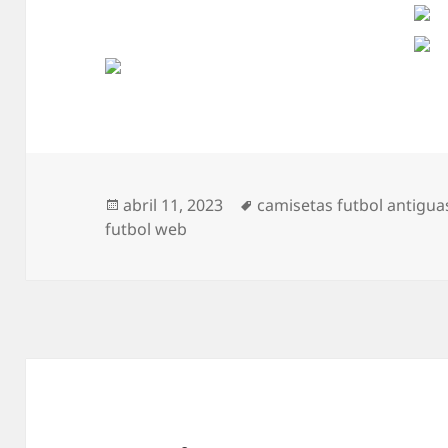
Publicado
Etiquetas
abril 11, 2023
camisetas futbol antigua
el
futbol web