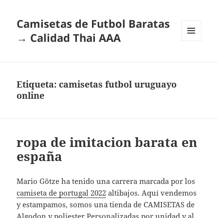
Camisetas de Futbol Baratas
→ Calidad Thai AAA
MENÚ
Y
WIDGETS
Etiqueta:
camisetas futbol uruguayo
online
ropa de imitacion barata en
españa
Mario Götze ha tenido una carrera marcada por los
camiseta de portugal 2022
altibajos. Aquí vendemos
y estampamos, somos una tienda de CAMISETAS de
Algodon y poliester Personalizadas por unidad y al