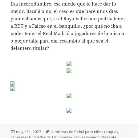
Esa incertidumbre, ese miedo que te hace dar lo
mejor. Bacalá o no, el caso es que hace unos días
planteábamos que, si el Rayo Vallecano podría tener
a RDT y a Falcao en el banquillo, ¿por qué no iba a
poder tener el Real Madrid a jugadores de la misma
o mejor talla para dar recambio al que sea el
delantero titular?
Publicado
Etiquetas
mayo 31, 2023
camisetas de futbol para niños uruguay
,
el
camisetas futbol thai 2019
,
comprar camiseta jaen futbol sala