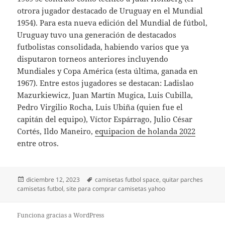
otrora jugador destacado de Uruguay en el Mundial
1954). Para esta nueva edición del Mundial de fútbol,
Uruguay tuvo una generación de destacados
futbolistas consolidada, habiendo varios que ya
disputaron torneos anteriores incluyendo
Mundiales y Copa América (esta última, ganada en
1967). Entre estos jugadores se destacan: Ladislao
Mazurkiewicz, Juan Martín Mugica, Luis Cubilla,
Pedro Virgilio Rocha, Luis Ubiña (quien fue el
capitán del equipo), Víctor Espárrago, Julio César
Cortés, Ildo Maneiro,
equipacion de holanda 2022
entre otros.
Publicado
Etiquetas
diciembre 12, 2023
camisetas futbol space
,
quitar parches
el
camisetas futbol
,
site para comprar camisetas yahoo
Funciona gracias a WordPress