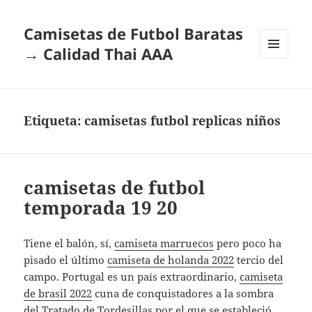
Camisetas de Futbol Baratas
→ Calidad Thai AAA
MENÚ
Y
WIDGETS
Etiqueta:
camisetas futbol replicas niños
camisetas de futbol
temporada 19 20
Tiene el balón, sí,
camiseta marruecos
pero poco ha
pisado el último
camiseta de holanda 2022
tercio del
campo. Portugal es un país extraordinario,
camiseta
de brasil 2022
cuna de conquistadores a la sombra
del Tratado de Tordesillas por el que se estableció