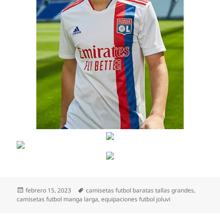
Publicado
Etiquetas
febrero 15, 2023
camisetas futbol baratas tallas grandes
,
el
camisetas futbol manga larga
,
equipaciones futbol joluvi