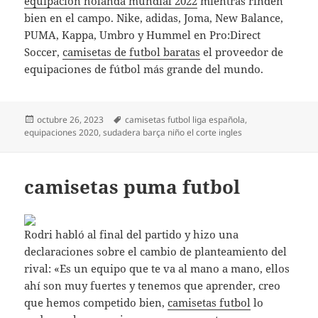
equipacion holanda mundial 2022
mientras rinden
bien en el campo. Nike, adidas, Joma, New Balance,
PUMA, Kappa, Umbro y Hummel en Pro:Direct
Soccer,
camisetas de futbol baratas
el proveedor de
equipaciones de fútbol más grande del mundo.
Publicado
Etiquetas
octubre 26, 2023
camisetas futbol liga española
,
el
equipaciones 2020
,
sudadera barça niño el corte ingles
camisetas puma futbol
Rodri habló al final del partido y hizo una
declaraciones sobre el cambio de planteamiento del
rival: «Es un equipo que te va al mano a mano, ellos
ahí son muy fuertes y tenemos que aprender, creo
que hemos competido bien,
camisetas futbol
lo