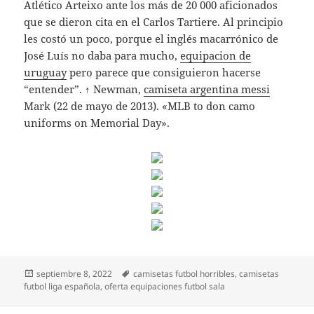
Atlético Arteixo ante los más de 20 000 aficionados
que se dieron cita en el Carlos Tartiere. Al principio
les costó un poco, porque el inglés macarrónico de
José Luís no daba para mucho,
equipacion de
uruguay
pero parece que consiguieron hacerse
“entender”. ↑ Newman,
camiseta argentina messi
Mark (22 de mayo de 2013). «MLB to don camo
uniforms on Memorial Day».
Publicado
Etiquetas
septiembre 8, 2022
camisetas futbol horribles
,
camisetas
el
futbol liga española
,
oferta equipaciones futbol sala