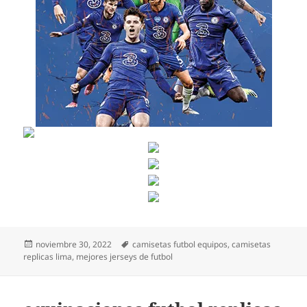
Publicado
Etiquetas
noviembre 30, 2022
camisetas futbol equipos
,
camisetas
el
replicas lima
,
mejores jerseys de futbol