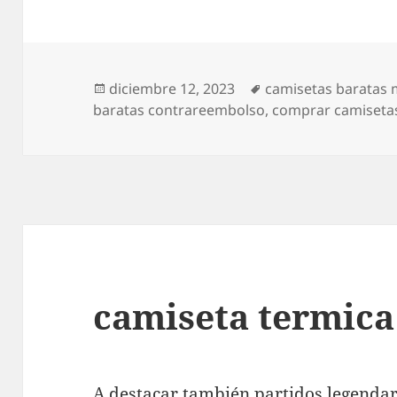
Publicado
Etiquetas
diciembre 12, 2023
camisetas baratas 
el
baratas contrareembolso
,
comprar camiseta
camiseta termica
A destacar también partidos legenda