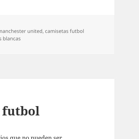
manchester united
,
camisetas futbol
s blancas
 futbol
rios que no pueden ser