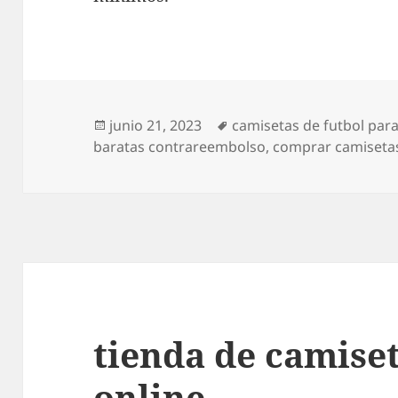
Publicado
Etiquetas
junio 21, 2023
camisetas de futbol par
el
baratas contrareembolso
,
comprar camisetas
tienda de camiset
online