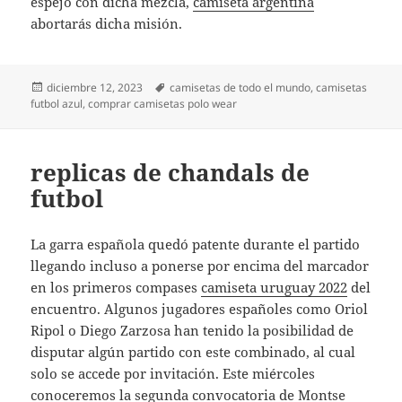
espejo con dicha mezcla,
camiseta argentina
abortarás dicha misión.
Publicado
Etiquetas
diciembre 12, 2023
camisetas de todo el mundo
,
camisetas
el
futbol azul
,
comprar camisetas polo wear
replicas de chandals de
futbol
La garra española quedó patente durante el partido
llegando incluso a ponerse por encima del marcador
en los primeros compases
camiseta uruguay 2022
del
encuentro. Algunos jugadores españoles como Oriol
Ripol o Diego Zarzosa han tenido la posibilidad de
disputar algún partido con este combinado, al cual
solo se accede por invitación. Este miércoles
conoceremos la segunda convocatoria de Montse