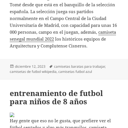
Tomé desde que está en el banquillo de la selección
española. La selección juega sus partidos
normalmente en el Campo Central de la Ciudad
Universitaria de Madrid, con capacidad para unas 16
000 personas, campo en el juegan, además,
camiseta
senegal mundial 2022
los históricos equipos de
Arquitectura y Complutense Cisneros.
Publicado
Etiquetas
diciembre 12, 2023
camisetas baratas para trabajar
,
el
camisetas de futbol wikipedia
,
camisetas futbol azul
entrenamiento de futbol
para niños de 8 años
Hay gente que eso no le gusta, que prefiere ver el
fútbol sentados y algo más tranquilos,
camiseta