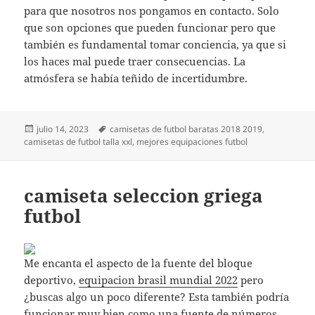
para que nosotros nos pongamos en contacto. Solo
que son opciones que pueden funcionar pero que
también es fundamental tomar conciencia, ya que si
los haces mal puede traer consecuencias. La
atmósfera se había teñido de incertidumbre.
Publicado
Etiquetas
julio 14, 2023
camisetas de futbol baratas 2018 2019
,
el
camisetas de futbol talla xxl
,
mejores equipaciones futbol
camiseta seleccion griega
futbol
Me encanta el aspecto de la fuente del bloque
deportivo,
equipacion brasil mundial 2022
pero
¿buscas algo un poco diferente? Esta también podría
funcionar muy bien como una fuente de números