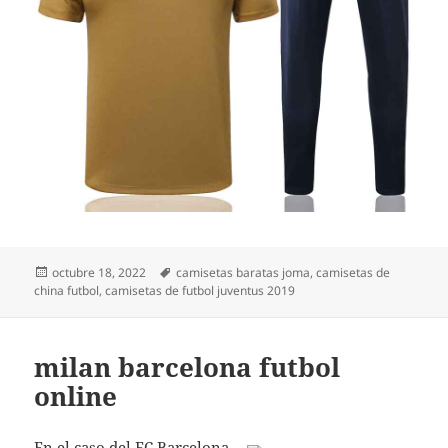
Publicado
Etiquetas
octubre 18, 2022
camisetas baratas joma
,
camisetas de
el
china futbol
,
camisetas de futbol juventus 2019
milan barcelona futbol
online
En el caso del FC Barcelona,