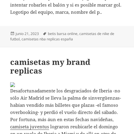
intentar robarles el balón y si es posible marcar gol.
Logotipo del equipo, marca, nombre del p..
Publicado
Etiquetas
junio 21, 2023
betis barsa online
,
camisetas de nike de
el
futbol
,
camisetas nba replicas españa
camisetas my brand
replicas
Desafortunadamente los desgraciados de Iberia -no
sólo Air Madrid se lleva la palma de sinvergüenzas-
habían vendido más billetes que plazas -el famoso
overbooking- y perdió el vuelo directo del sábado.
Por fortuna, más áun en estas fechas navideñas,
camiseta juventus
lograron reubicarle el domingo
en un vuelo de Iberia a Miami y de allí en otro de