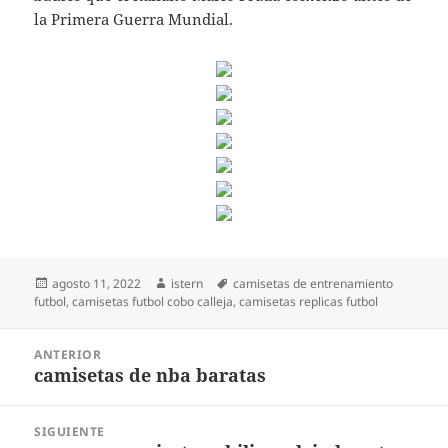
la Primera Guerra Mundial.
Publicado
Autor
Etiquetas
agosto 11, 2022
istern
camisetas de entrenamiento
el
futbol
,
camisetas futbol cobo calleja
,
camisetas replicas futbol
Navegación
ANTERIOR
de
camisetas de nba baratas
Entrada
entradas
anterior:
SIGUIENTE