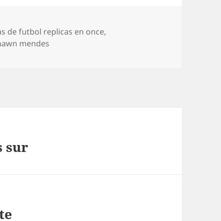
s
s de futbol replicas en once
,
shawn mendes
s sur
te