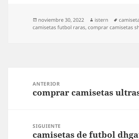
Publicado
Autor
Etiqueta
noviembre 30, 2022
istern
camiseta
el
camisetas futbol raras
,
comprar camisetas 
Navegación
de
ANTERIOR
comprar camisetas ultra
entradas
Entrada
anterior:
SIGUIENTE
camisetas de futbol dhga
Entrada