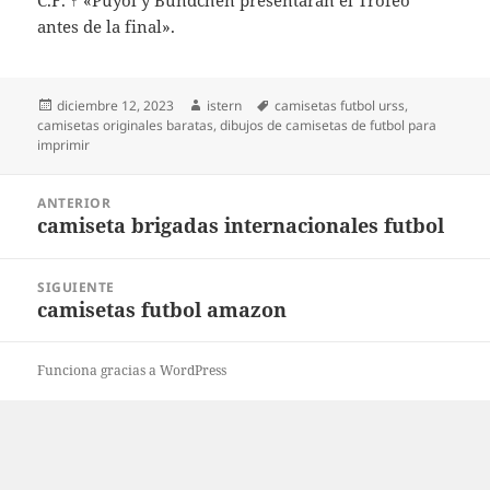
C.F. ↑ «Puyol y Bündchen presentarán el Trofeo
antes de la final».
Publicado
Autor
Etiquetas
diciembre 12, 2023
istern
camisetas futbol urss
,
el
camisetas originales baratas
,
dibujos de camisetas de futbol para
imprimir
Navegación
ANTERIOR
de
camiseta brigadas internacionales futbol
Entrada
entradas
anterior:
SIGUIENTE
camisetas futbol amazon
Entrada
siguiente:
Funciona gracias a WordPress