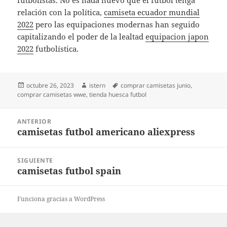
futbolistas. No es nada nuevo que el fútbol tenga
relación con la política,
camiseta ecuador mundial
2022
pero las equipaciones modernas han seguido
capitalizando el poder de la lealtad
equipacion japon
2022
futbolística.
Publicado
Autor
Etiquetas
octubre 26, 2023
istern
comprar camisetas junio
,
el
comprar camisetas wwe
,
tienda huesca futbol
Navegación
ANTERIOR
de
camisetas futbol americano aliexpress
Entrada
entradas
anterior:
SIGUIENTE
camisetas futbol spain
Entrada
siguiente:
Funciona gracias a WordPress