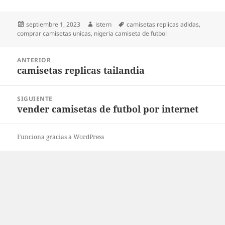
Publicado
Autor
Etiquetas
septiembre 1, 2023
istern
camisetas replicas adidas
,
el
comprar camisetas unicas
,
nigeria camiseta de futbol
Navegación
ANTERIOR
de
camisetas replicas tailandia
Entrada
entradas
anterior:
SIGUIENTE
vender camisetas de futbol por internet
Entrada
siguiente:
Funciona gracias a WordPress