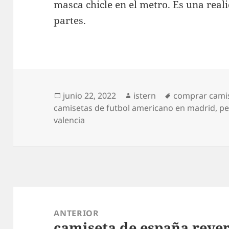
masca chicle en el metro. Es una real
partes.
Publicado
Autor
Etiquetas
junio 22, 2022
istern
comprar camis
el
camisetas de futbol americano en madrid
,
pe
valencia
Navegación
de
ANTERIOR
camiseta de españa rever
entradas
Entrada