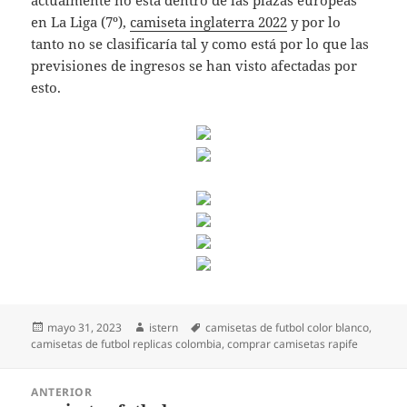
actualmente no está dentro de las plazas europeas
en La Liga (7º),
camiseta inglaterra 2022
y por lo
tanto no se clasificaría tal y como está por lo que las
previsiones de ingresos se han visto afectadas por
esto.
Publicado
Autor
Etiquetas
mayo 31, 2023
istern
camisetas de futbol color blanco
,
el
camisetas de futbol replicas colombia
,
comprar camisetas rapife
Navegación
ANTERIOR
de