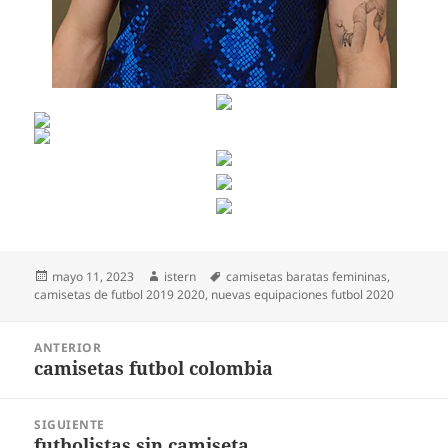
Publicado
Autor
Etiquetas
mayo 11, 2023
istern
camisetas baratas femininas
,
el
camisetas de futbol 2019 2020
,
nuevas equipaciones futbol 2020
Navegación
ANTERIOR
de
camisetas futbol colombia
Entrada
entradas
anterior:
SIGUIENTE
futbolistas sin camiseta
Entrada