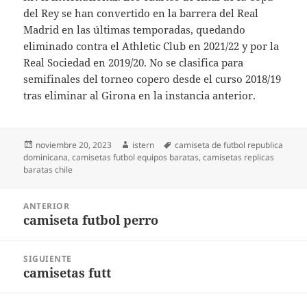
del Rey se han convertido en la barrera del Real
Madrid en las últimas temporadas, quedando
eliminado contra el Athletic Club en 2021/22 y por la
Real Sociedad en 2019/20. No se clasifica para
semifinales del torneo copero desde el curso 2018/19
tras eliminar al Girona en la instancia anterior.
Publicado
Autor
Etiquetas
noviembre 20, 2023
istern
camiseta de futbol republica
el
dominicana
,
camisetas futbol equipos baratas
,
camisetas replicas
baratas chile
Navegación
ANTERIOR
de
camiseta futbol perro
Entrada
entradas
anterior:
SIGUIENTE
camisetas futt
Entrada
siguiente: