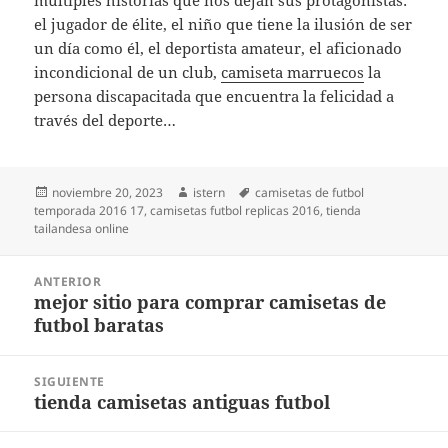
múltiples historias que nos dejan sus protagonistas:
el jugador de élite, el niño que tiene la ilusión de ser
un día como él, el deportista amateur, el aficionado
incondicional de un club,
camiseta marruecos
la
persona discapacitada que encuentra la felicidad a
través del deporte…
Publicado
Autor
Etiquetas
noviembre 20, 2023
istern
camisetas de futbol
el
temporada 2016 17
,
camisetas futbol replicas 2016
,
tienda
tailandesa online
Navegación
ANTERIOR
de
mejor sitio para comprar camisetas de
Entrada
entradas
futbol baratas
anterior:
SIGUIENTE
tienda camisetas antiguas futbol
Entrada
siguiente: