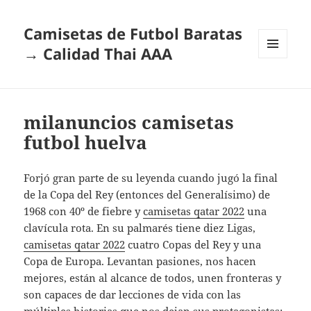
Camisetas de Futbol Baratas
→ Calidad Thai AAA
MENÚ
Y
WIDGETS
milanuncios camisetas
futbol huelva
Forjó gran parte de su leyenda cuando jugó la final
de la Copa del Rey (entonces del Generalísimo) de
1968 con 40º de fiebre y
camisetas qatar 2022
una
clavícula rota. En su palmarés tiene diez Ligas,
camisetas qatar 2022
cuatro Copas del Rey y una
Copa de Europa. Levantan pasiones, nos hacen
mejores, están al alcance de todos, unen fronteras y
son capaces de dar lecciones de vida con las