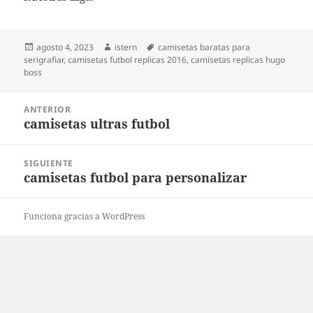
Publicado
Autor
Etiquetas
agosto 4, 2023
istern
camisetas baratas para
el
serigrafiar
,
camisetas futbol replicas 2016
,
camisetas replicas hugo
boss
Navegación
ANTERIOR
de
camisetas ultras futbol
Entrada
entradas
anterior:
SIGUIENTE
camisetas futbol para personalizar
Entrada
siguiente:
Funciona gracias a WordPress