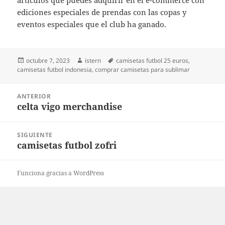
artículos que puedes adquirir en el e-commerce con
ediciones especiales de prendas con las copas y
eventos especiales que el club ha ganado.
Publicado
Autor
Etiquetas
octubre 7, 2023
istern
camisetas futbol 25 euros
,
el
camisetas futbol indonesia
,
comprar camisetas para sublimar
Navegación
ANTERIOR
de
celta vigo merchandise
Entrada
entradas
anterior:
SIGUIENTE
camisetas futbol zofri
Entrada
siguiente:
Funciona gracias a WordPress