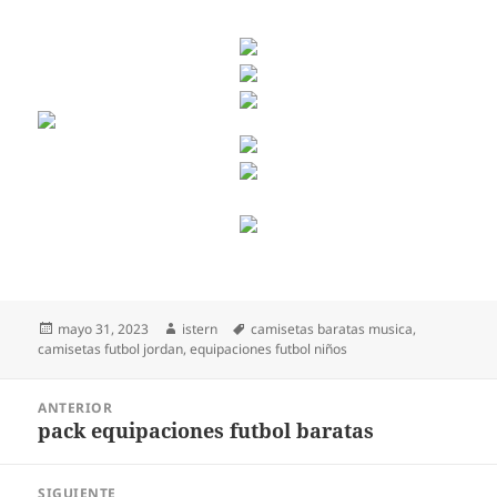
Publicado
Autor
Etiquetas
mayo 31, 2023
istern
camisetas baratas musica
,
el
camisetas futbol jordan
,
equipaciones futbol niños
Navegación
ANTERIOR
de
pack equipaciones futbol baratas
Entrada
entradas
anterior:
SIGUIENTE