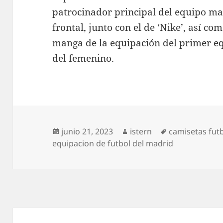
patrocinador principal del equipo ma
frontal, junto con el de ‘Nike’, así co
manga de la equipación del primer eq
del femenino.
Publicado
Autor
Etiquetas
junio 21, 2023
istern
camisetas fut
el
equipacion de futbol del madrid
Navegación