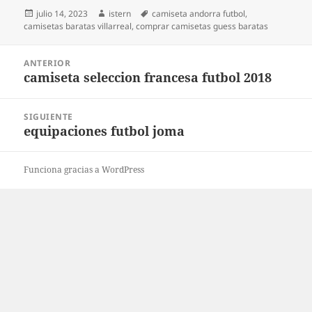
Publicado
Autor
Etiquetas
julio 14, 2023
istern
camiseta andorra futbol
,
el
camisetas baratas villarreal
,
comprar camisetas guess baratas
Navegación
ANTERIOR
de
camiseta seleccion francesa futbol 2018
Entrada
entradas
anterior:
SIGUIENTE
equipaciones futbol joma
Entrada
siguiente:
Funciona gracias a WordPress