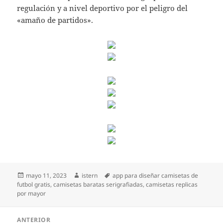
regulación y a nivel deportivo por el peligro del
«amaño de partidos».
Publicado
Autor
Etiquetas
mayo 11, 2023
istern
app para diseñar camisetas de
el
futbol gratis
,
camisetas baratas serigrafiadas
,
camisetas replicas
por mayor
Navegación
ANTERIOR