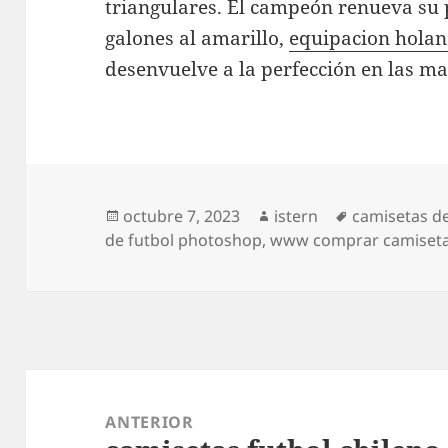
triangulares. El campeón renueva su 
galones al amarillo,
equipacion hola
desenvuelve a la perfección en las ma
Publicado
Autor
Etiquetas
octubre 7, 2023
istern
camisetas de
el
de futbol photoshop
,
www comprar camiseta
Navegación
de
ANTERIOR
entradas
Entrada