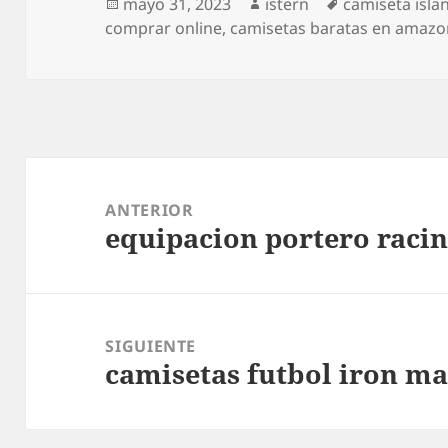
Publicado
Autor
Etiquetas
mayo 31, 2023
istern
camiseta isla
el
comprar online
,
camisetas baratas en amaz
Navegación
de
ANTERIOR
equipacion portero raci
entradas
Entrada
anterior:
SIGUIENTE
camisetas futbol iron m
Entrada
siguiente: