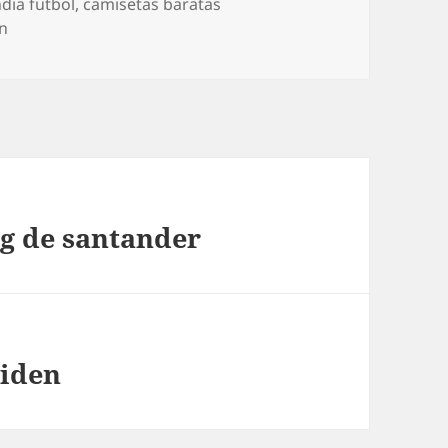
ndia futbol
,
camisetas baratas
on
ng de santander
aiden