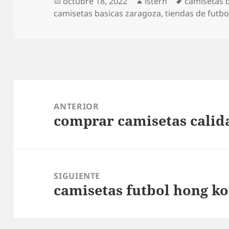
Publicado
Autor
Etiquetas
octubre 18, 2022
istern
camisetas d
el
camisetas basicas zaragoza
,
tiendas de futb
Navegación
de
ANTERIOR
comprar camisetas calid
entradas
Entrada
anterior:
SIGUIENTE
camisetas futbol hong k
Entrada
siguiente: