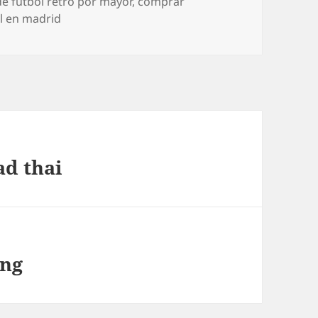
e futbol retro por mayor
,
comprar
ol en madrid
ad thai
ong