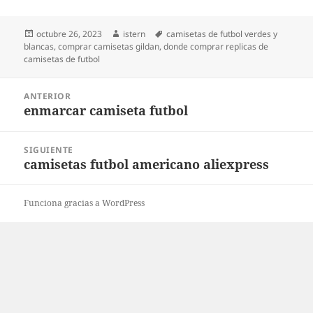
Publicado
Autor
Etiquetas
octubre 26, 2023
istern
camisetas de futbol verdes y
el
blancas
,
comprar camisetas gildan
,
donde comprar replicas de
camisetas de futbol
Navegación
ANTERIOR
de
enmarcar camiseta futbol
Entrada
entradas
anterior:
SIGUIENTE
camisetas futbol americano aliexpress
Entrada
siguiente:
Funciona gracias a WordPress