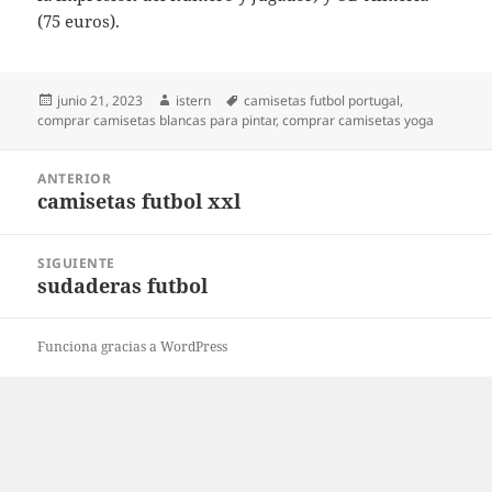
(75 euros).
Publicado
Autor
Etiquetas
junio 21, 2023
istern
camisetas futbol portugal
,
el
comprar camisetas blancas para pintar
,
comprar camisetas yoga
Navegación
ANTERIOR
de
camisetas futbol xxl
Entrada
entradas
anterior:
SIGUIENTE
sudaderas futbol
Entrada
siguiente:
Funciona gracias a WordPress