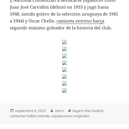
y Nacional.Comienzan a destacarse jugadores como
Juan José Carvidón (debutó en 1933 y jugó hasta
1948, siendo golero de la selección uruguaya de 1941
a 1944) y Óscar Chelle,
camiseta entreno barça
segundo máximo goleador de la historia del club.
Publicado
Autor
Etiquetas
septiembre 8, 2022
istern
bayern thai madrid
,
el
camisetas futbol zalando
,
equipaciones originales
Navegación