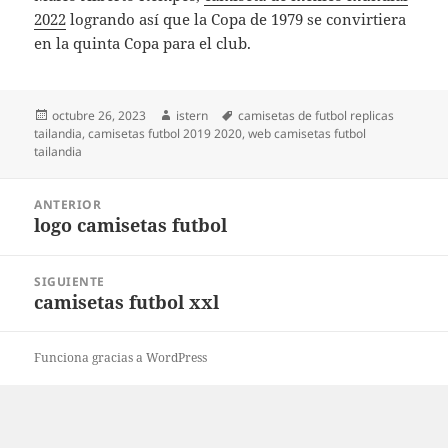
2022
logrando así que la Copa de 1979 se convirtiera
en la quinta Copa para el club.
Publicado
Autor
Etiquetas
octubre 26, 2023
istern
camisetas de futbol replicas
el
tailandia
,
camisetas futbol 2019 2020
,
web camisetas futbol
tailandia
Navegación
ANTERIOR
de
logo camisetas futbol
Entrada
entradas
anterior:
SIGUIENTE
camisetas futbol xxl
Entrada
siguiente:
Funciona gracias a WordPress