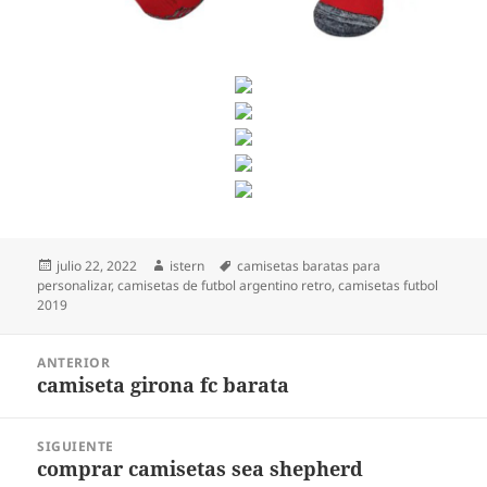
Publicado
Autor
Etiquetas
julio 22, 2022
istern
camisetas baratas para
el
personalizar
,
camisetas de futbol argentino retro
,
camisetas futbol
2019
Navegación
ANTERIOR
de
camiseta girona fc barata
Entrada
entradas
anterior:
SIGUIENTE
comprar camisetas sea shepherd
Entrada