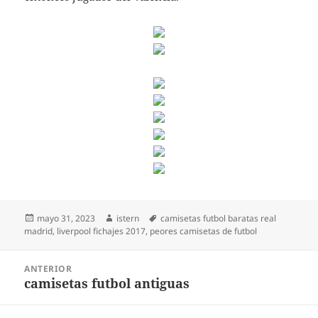
Publicado
Autor
Etiquetas
mayo 31, 2023
istern
camisetas futbol baratas real
el
madrid
,
liverpool fichajes 2017
,
peores camisetas de futbol
Navegación
ANTERIOR
de
camisetas futbol antiguas
Entrada
entradas
anterior: