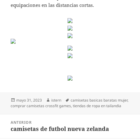
equipaciones en las distancias cortas.
Publicado
Autor
Etiquetas
mayo 31, 2023
istern
camisetas basicas baratas mujer
,
el
comprar camisetas crossfit games
,
tiendas de ropa en tailandia
Navegación
ANTERIOR
de
camisetas de futbol nueva zelanda
Entrada
entradas
anterior: