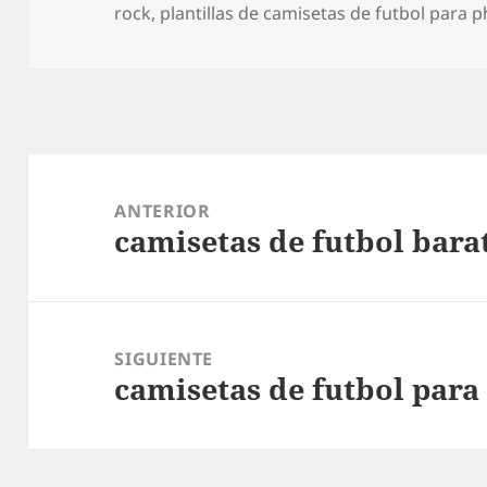
el
rock
,
plantillas de camisetas de futbol para
Navegación
de
ANTERIOR
camisetas de futbol bara
entradas
Entrada
anterior:
SIGUIENTE
camisetas de futbol para
Entrada
siguiente: