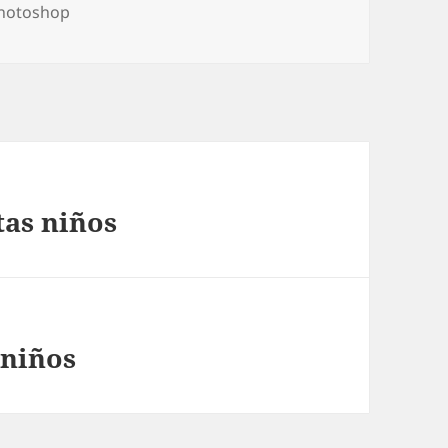
 photoshop
tas niños
 niños