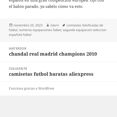
español en una gran competición europea. Ojo con
el balón parado, ya sabéis cómo va esto.
Publicado
Autor
Etiquetas
noviembre 20, 2023
istern
camisetas falsificadas de
el
futbol
,
numeros equipaciones futbol
,
segunda equipacion seleccion
española futbol
Navegación
ANTERIOR
de
chandal real madrid champions 2010
Entrada
entradas
anterior:
SIGUIENTE
camisetas futbol baratas aliexpress
Entrada
siguiente:
Funciona gracias a WordPress