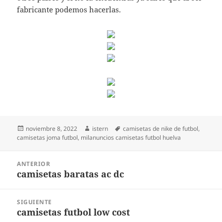
fabricante podemos hacerlas.
Publicado
Autor
Etiquetas
noviembre 8, 2022
istern
camisetas de nike de futbol
,
el
camisetas joma futbol
,
milanuncios camisetas futbol huelva
Navegación
ANTERIOR
de
camisetas baratas ac dc
Entrada
entradas
anterior:
SIGUIENTE
camisetas futbol low cost
Entrada