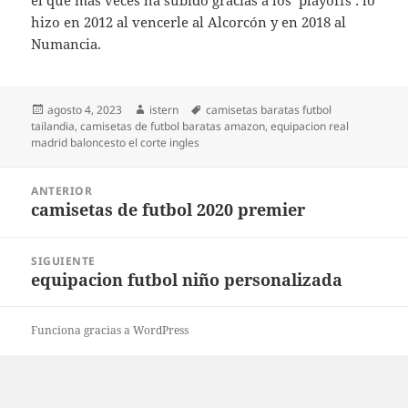
el que más veces ha subido gracias a los ‘playoffs’: lo
hizo en 2012 al vencerle al Alcorcón y en 2018 al
Numancia.
Publicado
Autor
Etiquetas
agosto 4, 2023
istern
camisetas baratas futbol
el
tailandia
,
camisetas de futbol baratas amazon
,
equipacion real
madrid baloncesto el corte ingles
Navegación
ANTERIOR
de
camisetas de futbol 2020 premier
Entrada
entradas
anterior:
SIGUIENTE
equipacion futbol niño personalizada
Entrada
siguiente:
Funciona gracias a WordPress