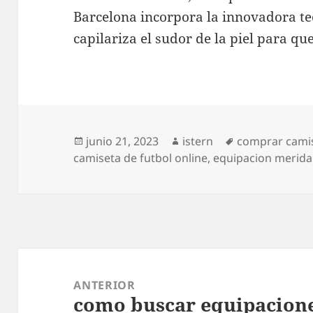
Barcelona incorpora la innovadora te
capilariza el sudor de la piel para q
Publicado
Autor
Etiquetas
junio 21, 2023
istern
comprar cami
el
camiseta de futbol online
,
equipacion merida
Navegación
de
ANTERIOR
como buscar equipacione
entradas
Entrada