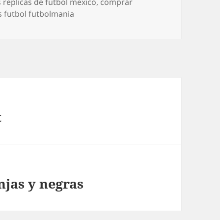
 replicas de futbol mexico
,
comprar
 futbol futbolmania
t
njas y negras