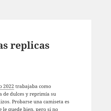
s replicas
o 2022
trabajaba como
a de dulces y reprimía su
izos. Probarse una camiseta es
 le quede bien, pero si no