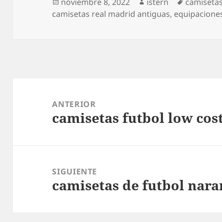
Publicado
Autor
Etiquetas
noviembre 8, 2022
istern
camisetas
el
camisetas real madrid antiguas
,
equipaciones
Navegación
de
ANTERIOR
camisetas futbol low cos
entradas
Entrada
anterior:
SIGUIENTE
camisetas de futbol nara
Entrada
siguiente: