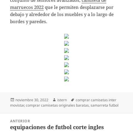
conjunto de sensores avanzados,
camiseta de
marruecos 2022
que le permiten desplazarse por
debajo y alrededor de los muebles y a lo largo de
bordes y paredes.
Publicado
Autor
Etiquetas
noviembre 30, 2022
istern
comprar camisetas inter
el
movistar
,
comprar camisetas originales baratas
,
samarreta futbol
Navegación
ANTERIOR
de
equipaciones de futbol corte ingles
Entrada
entradas