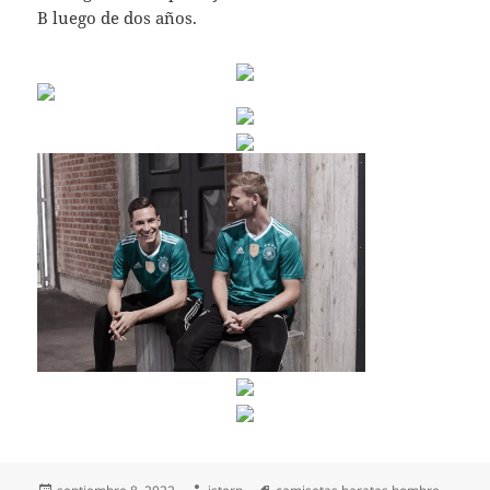
B luego de dos años.
Publicado
Autor
Etiquetas