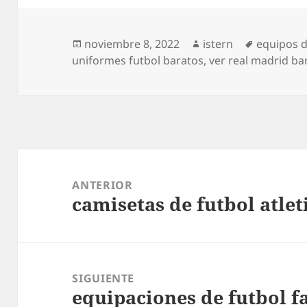
Publicado
Autor
Etiquetas
noviembre 8, 2022
istern
equipos d
el
uniformes futbol baratos
,
ver real madrid ba
Navegación
de
ANTERIOR
camisetas de futbol atle
entradas
Entrada
anterior:
SIGUIENTE
equipaciones de futbol f
Entrada