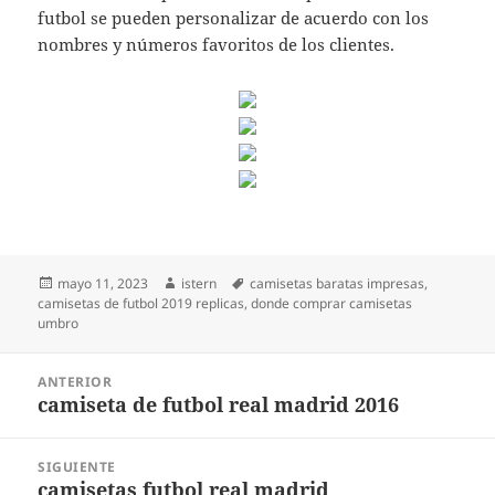
futbol se pueden personalizar de acuerdo con los
nombres y números favoritos de los clientes.
Publicado
Autor
Etiquetas
mayo 11, 2023
istern
camisetas baratas impresas
,
el
camisetas de futbol 2019 replicas
,
donde comprar camisetas
umbro
Navegación
ANTERIOR
de
camiseta de futbol real madrid 2016
Entrada
entradas
anterior:
SIGUIENTE
camisetas futbol real madrid
Entrada