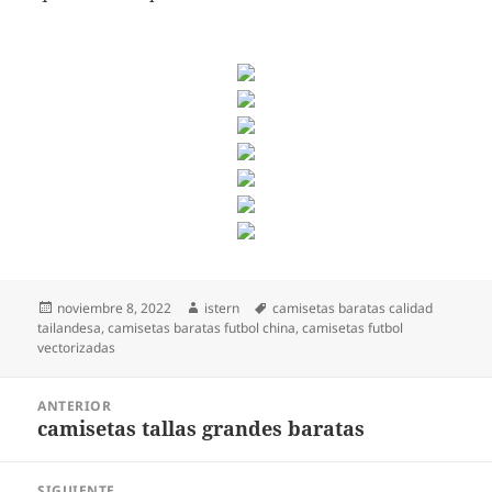
Publicado
Autor
Etiquetas
noviembre 8, 2022
istern
camisetas baratas calidad
el
tailandesa
,
camisetas baratas futbol china
,
camisetas futbol
vectorizadas
Navegación
ANTERIOR
de
camisetas tallas grandes baratas
Entrada
entradas
anterior:
SIGUIENTE